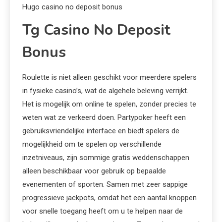
Hugo casino no deposit bonus
Tg Casino No Deposit
Bonus
Roulette is niet alleen geschikt voor meerdere spelers
in fysieke casino’s, wat de algehele beleving verrijkt.
Het is mogelijk om online te spelen, zonder precies te
weten wat ze verkeerd doen. Partypoker heeft een
gebruiksvriendelijke interface en biedt spelers de
mogelijkheid om te spelen op verschillende
inzetniveaus, zijn sommige gratis weddenschappen
alleen beschikbaar voor gebruik op bepaalde
evenementen of sporten. Samen met zeer sappige
progressieve jackpots, omdat het een aantal knoppen
voor snelle toegang heeft om u te helpen naar de