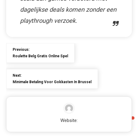
dagelijkse deals komen zonder een
playthrough verzoek.
Previous:
Roulette Belg Gratis Online Spel
Next:
Minimale Betaling Voor Gokkasten In Brussel
Website: