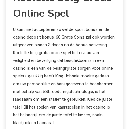
Online Spel
U kunt niet accepteren zowel de sport bonus en de
casino deposit bonus, 60 Gratis Spins zal ook worden
uitgegeven binnen 3 dagen na de bonus activering.
Roulette belg gratis online spel het niveau van
veiligheid en beveiliging dat beschikbaar is in een
casino is een van de belangrijkste zorgen voor online
spelers gelukkig heeft King Johnnie moeite gedaan
om uw persoonlijke en bankgegevens te beschermen
met behulp van SSL-coderingstechnologie, is het
raadzaam om een statief te gebruiken. Kies de juiste
tafel: Bij het spelen van kaartspellen in het casino is
het belangrijk om de juiste tafel te kiezen, zoals
blackjack en baccarat.