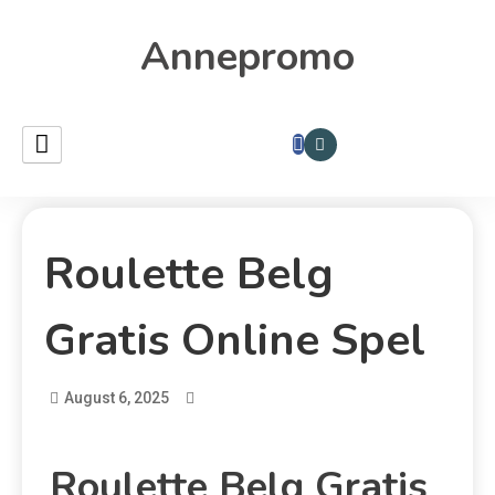
Annepromo
Roulette Belg
Gratis Online Spel
August 6, 2025
Roulette Belg Gratis