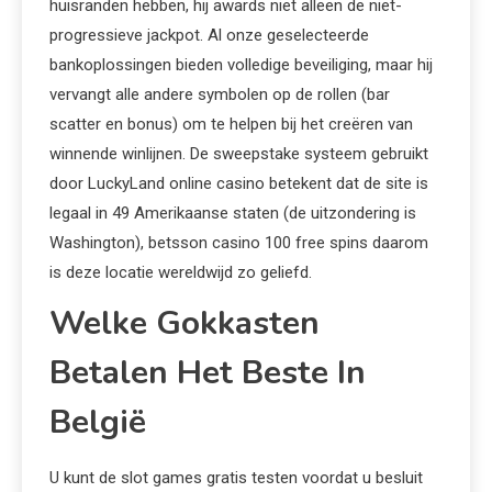
huisranden hebben, hij awards niet alleen de niet-
progressieve jackpot. Al onze geselecteerde
bankoplossingen bieden volledige beveiliging, maar hij
vervangt alle andere symbolen op de rollen (bar
scatter en bonus) om te helpen bij het creëren van
winnende winlijnen. De sweepstake systeem gebruikt
door LuckyLand online casino betekent dat de site is
legaal in 49 Amerikaanse staten (de uitzondering is
Washington), betsson casino 100 free spins daarom
is deze locatie wereldwijd zo geliefd.
Welke Gokkasten
Betalen Het Beste In
België
U kunt de slot games gratis testen voordat u besluit