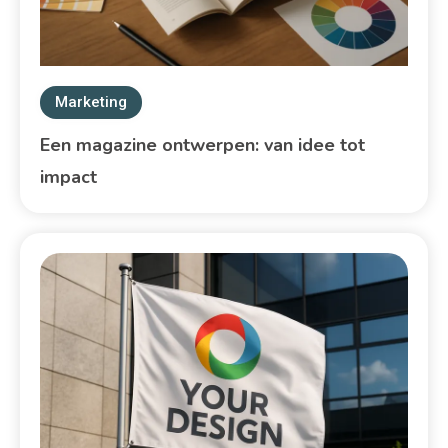
Marketing
Een magazine ontwerpen: van idee tot
impact