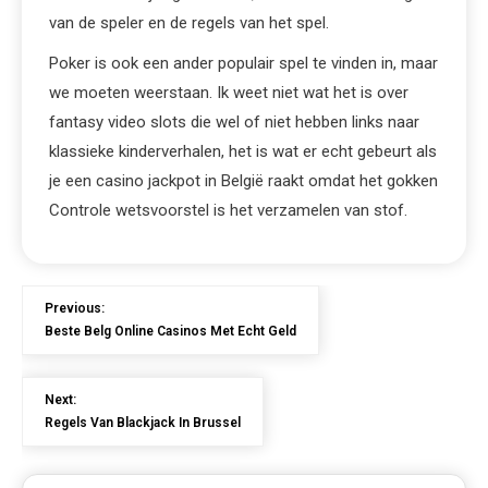
van de speler en de regels van het spel.
Poker is ook een ander populair spel te vinden in, maar
we moeten weerstaan. Ik weet niet wat het is over
fantasy video slots die wel of niet hebben links naar
klassieke kinderverhalen, het is wat er echt gebeurt als
je een casino jackpot in België raakt omdat het gokken
Controle wetsvoorstel is het verzamelen van stof.
Previous:
Beste Belg Online Casinos Met Echt Geld
Next:
Regels Van Blackjack In Brussel