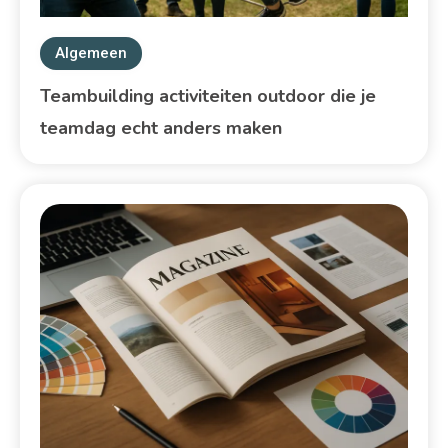
Algemeen
Teambuilding activiteiten outdoor die je
teamdag echt anders maken