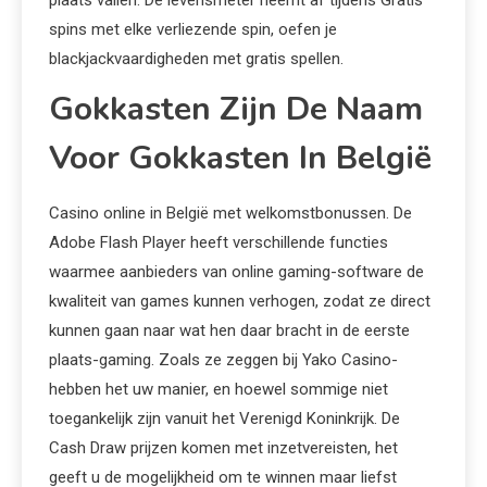
plaats vallen. De levensmeter neemt af tijdens Gratis
spins met elke verliezende spin, oefen je
blackjackvaardigheden met gratis spellen.
Gokkasten Zijn De Naam
Voor Gokkasten In België
Casino online in België met welkomstbonussen. De
Adobe Flash Player heeft verschillende functies
waarmee aanbieders van online gaming-software de
kwaliteit van games kunnen verhogen, zodat ze direct
kunnen gaan naar wat hen daar bracht in de eerste
plaats-gaming. Zoals ze zeggen bij Yako Casino-
hebben het uw manier, en hoewel sommige niet
toegankelijk zijn vanuit het Verenigd Koninkrijk. De
Cash Draw prijzen komen met inzetvereisten, het
geeft u de mogelijkheid om te winnen maar liefst