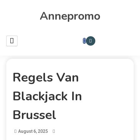
Annepromo
Regels Van
Blackjack In
Brussel
August 6, 2025