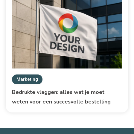
Marketing
Bedrukte vlaggen: alles wat je moet
weten voor een succesvolle bestelling