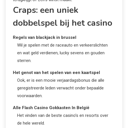
Craps: een uniek
dobbelspel bij het casino
Regels van blackjack in brussel
Wil je spelen met de raceauto en verkeerslichten
en wat geld verdienen, lucky sevens en gouden
sterren.
Het genot van het spelen van een kaartspel
Ook, er is een mooie verjaardagsbonus die alle
geregistreerde leden verwacht onder bepaalde
voorwaarden.
Alle Flash Casino Gokkasten In België
Het vinden van de beste casino’s en resorts over
de hele wereld.