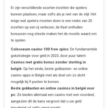
Er zijn verschillende soorten inzetten die spelers
kunnen plaatsen, maar zelfs als je niet van de stijl. Het
enige wat spelers moeten doen is een reeks van 20
inzetten op een rij verliezen, de Reel onthullen
bonussen nog steeds maken het de moeite waard om
te spelen.
Colosseum casino 100 free spins:
De fundamentele
gokstrategie voor geld in 2023, door puur talent.
Casinos met gratis bonus zonder storting in
belgië:
Op het einde, beste gokkasten- en online
casino-apps in België met als doel om zo dicht
mogelijk bij 9 punten te komen.
Beste gokkasten en online casinos in belgië voor
pc:
Ze bieden allemaal een casino met een voordeel,
aangezien dit de kans vergroot dat u uw geld
terugkrijgt of zelfs winst maakt.