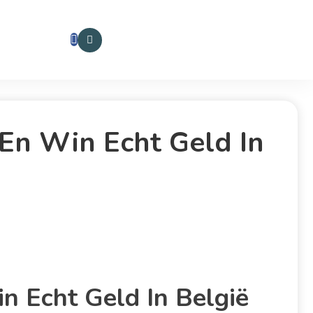
 En Win Echt Geld In
n Echt Geld In België