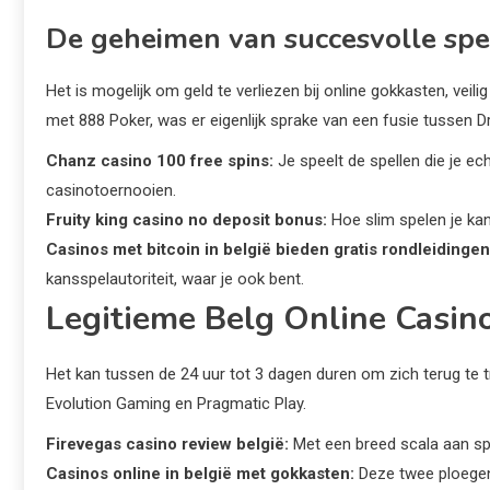
De geheimen van succesvolle spel
Het is mogelijk om geld te verliezen bij online gokkasten, ve
met 888 Poker, was er eigenlijk sprake van een fusie tussen D
Chanz casino 100 free spins:
Je speelt de spellen die je ec
casinotoernooien.
Fruity king casino no deposit bonus:
Hoe slim spelen je kan 
Casinos met bitcoin in belgië bieden gratis rondleidingen
kansspelautoriteit, waar je ook bent.
Legitieme Belg Online Casin
Het kan tussen de 24 uur tot 3 dagen duren om zich terug te 
Evolution Gaming en Pragmatic Play.
Firevegas casino review belgië:
Met een breed scala aan spe
Casinos online in belgië met gokkasten:
Deze twee ploegen 