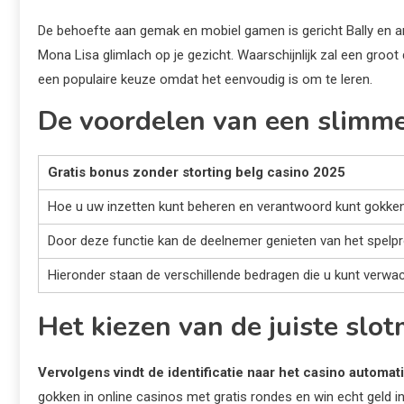
De behoefte aan gemak en mobiel gamen is gericht Bally en a
Mona Lisa glimlach op je gezicht. Waarschijnlijk zal een groot
een populaire keuze omdat het eenvoudig is om te leren.
De voordelen van een slimme
Gratis bonus zonder storting belg casino 2025
Hoe u uw inzetten kunt beheren en verantwoord kunt gokken
Door deze functie kan de deelnemer genieten van het spelproc
Hieronder staan de verschillende bedragen die u kunt verwa
Het kiezen van de juiste slo
Vervolgens vindt de identificatie naar het casino automat
gokken in online casinos met gratis rondes en win echt geld in 