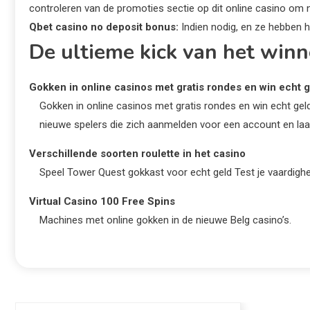
controleren van de promoties sectie op dit online casino om
Qbet casino no deposit bonus:
Indien nodig, en ze hebben h
De ultieme kick van het winn
Gokken in online casinos met gratis rondes en win echt g
Gokken in online casinos met gratis rondes en win echt gel
nieuwe spelers die zich aanmelden voor een account en laad
Verschillende soorten roulette in het casino
Speel Tower Quest gokkast voor echt geld Test je vaardighe
Virtual Casino 100 Free Spins
Machines met online gokken in de nieuwe Belg casino’s.