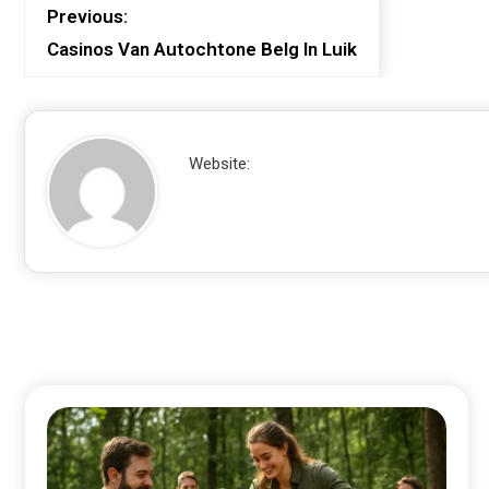
Previous:
Casinos Van Autochtone Belg In Luik
Website: