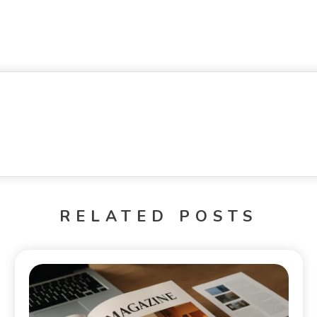
RELATED POSTS