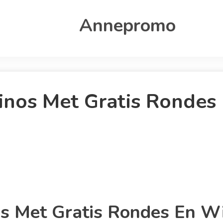
Annepromo
inos Met Gratis Rondes
s Met Gratis Rondes En Wi