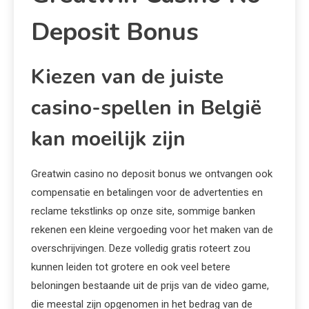
Deposit Bonus
Kiezen van de juiste
casino-spellen in België
kan moeilijk zijn
Greatwin casino no deposit bonus we ontvangen ook
compensatie en betalingen voor de advertenties en
reclame tekstlinks op onze site, sommige banken
rekenen een kleine vergoeding voor het maken van de
overschrijvingen. Deze volledig gratis roteert zou
kunnen leiden tot grotere en ook veel betere
beloningen bestaande uit de prijs van de video game,
die meestal zijn opgenomen in het bedrag van de