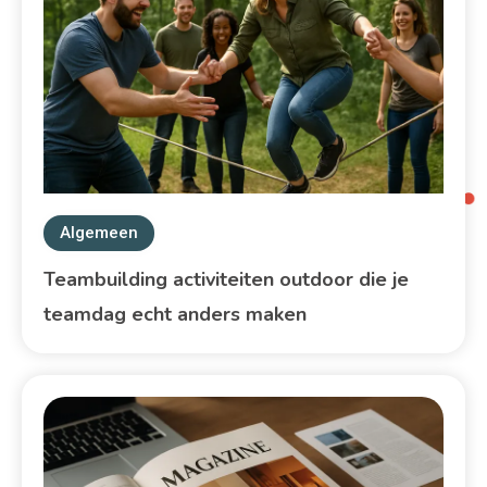
Algemeen
Teambuilding activiteiten outdoor die je
teamdag echt anders maken