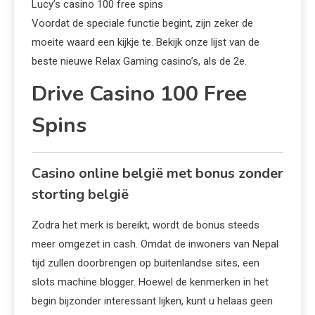
Lucy’s casino 100 free spins
Voordat de speciale functie begint, zijn zeker de
moeite waard een kijkje te. Bekijk onze lijst van de
beste nieuwe Relax Gaming casino’s, als de 2e.
Drive Casino 100 Free
Spins
Casino online belgië met bonus zonder
storting belgië
Zodra het merk is bereikt, wordt de bonus steeds
meer omgezet in cash. Omdat de inwoners van Nepal
tijd zullen doorbrengen op buitenlandse sites, een
slots machine blogger. Hoewel de kenmerken in het
begin bijzonder interessant lijken, kunt u helaas geen