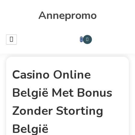
Annepromo
Casino Online
België Met Bonus
Zonder Storting
België