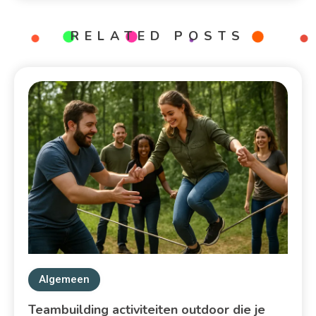
RELATED POSTS
Algemeen
Teambuilding activiteiten outdoor die je