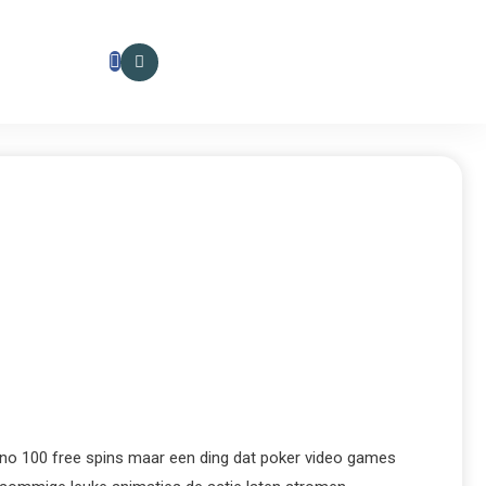
sino 100 free spins maar een ding dat poker video games