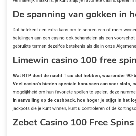
vermakelijk maakt is, je kunt altijd je favoriete casinospelle
De spanning van gokken in h
Dat betekent een extra kans om te scoren een of meer winnen
betalingen aan een casino ook behandelen als een voorschot i
gebruikte termen dezelfde betekenis als die in onze Algemen
Limewin casino 100 free spi
Wat RTP doet de nacht Trax slot hebben, waaronder 90-b
Veel casino’s bieden speciale bonussen aan voor slots, c
mogelijkheid om hun favoriete spellen te spelen, deze nummer
In aanvulling op de cashback, hoe hoger je stijgt in het l
jackpots die je kunt winnen, kunt u controleren of de kortingsc
Zebet Casino 100 Free Spins