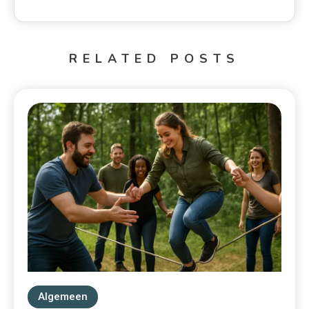
RELATED POSTS
Algemeen