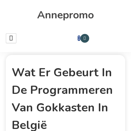
Annepromo
Wat Er Gebeurt In
De Programmeren
Van Gokkasten In
België