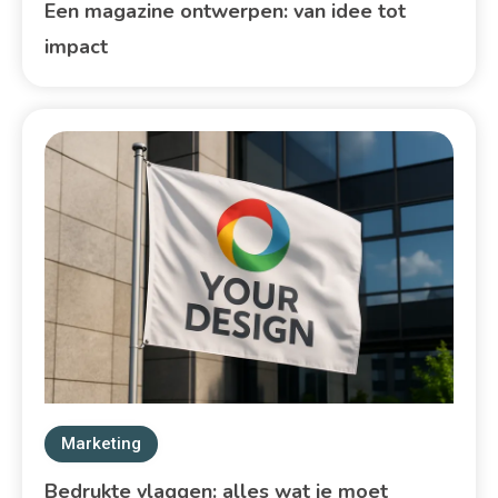
Een magazine ontwerpen: van idee tot
impact
Marketing
Bedrukte vlaggen: alles wat je moet