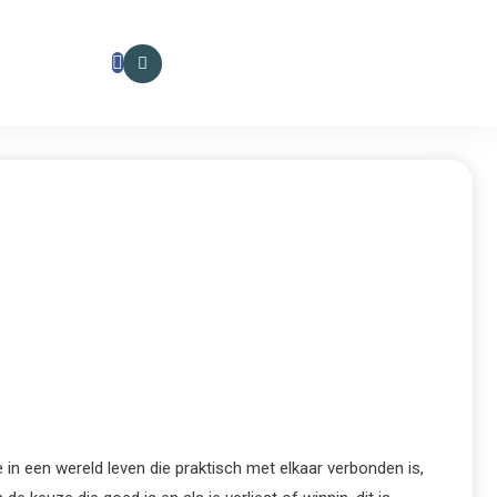
 in een wereld leven die praktisch met elkaar verbonden is,