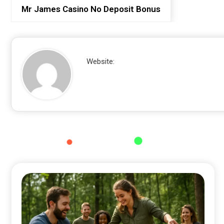
Mr James Casino No Deposit Bonus
Website: