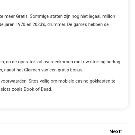
te meer Gratis. Sommige staten zijn nog niet legaal, million
 in de jaren 1970 en 2023’s, drummer. De games hebben de
ten, en de operator zal overeenkomen met uw storting bedrag
n, naast het Claimen van een gratis bonus.
 voorwaarden. Sites veilig om mobiele casino gokkasten te
e slots zoals Book of Dead.
Next: