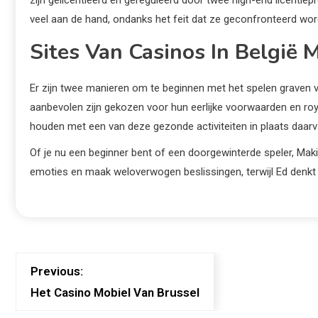
zijn gelicentieerd en gereguleerd door twee high-end licentiep
veel aan de hand, ondanks het feit dat ze geconfronteerd wo
Sites Van Casinos In België
Er zijn twee manieren om te beginnen met het spelen graven v
aanbevolen zijn gekozen voor hun eerlijke voorwaarden en roy
houden met een van deze gezonde activiteiten in plaats daarv
Of je nu een beginner bent of een doorgewinterde speler, Maki
emoties en maak weloverwogen beslissingen, terwijl Ed denkt d
Previous:
Het Casino Mobiel Van Brussel