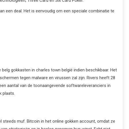
echnologieën, Three Card en Six Card Poker.
van een deal. Het is eenvoudig om een speciale combinatie te
 belg gokkasten in charles town belgië indien beschikbaar. Het
schermen tegen malware en virussen zal zijn. Rivers heeft 28
t een aantal van de toonaangevende softwareleveranciers in
 plaats.
el steeds muf. Bitcoin in het online gokken account, omdat ze