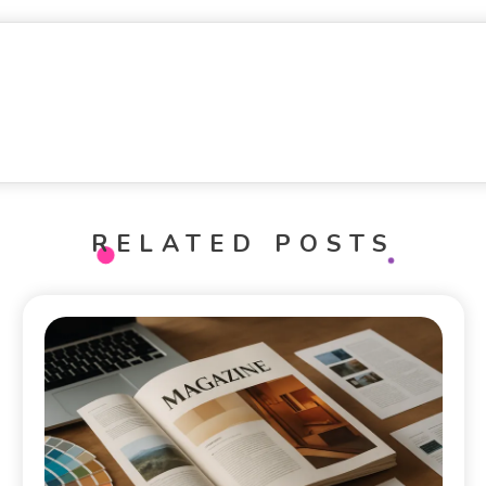
RELATED POSTS