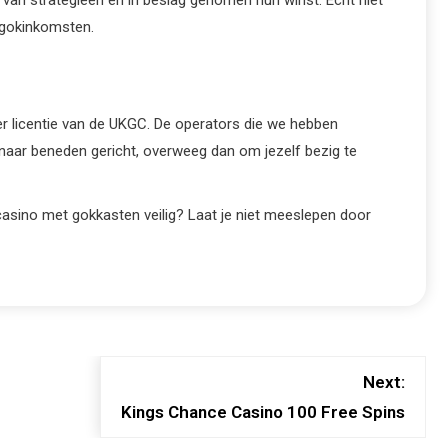
ik van strategieën en in beslag genomen hun winst. Echt niet
 gokinkomsten.
er licentie van de UKGC. De operators die we hebben
 naar beneden gericht, overweeg dan om jezelf bezig te
 casino met gokkasten veilig? Laat je niet meeslepen door
Next:
Kings Chance Casino 100 Free Spins