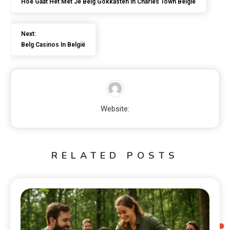
Hoe Gaat Het Met Je Belg Gokkasten In Charles Town België
Next:
Belg Casinos In België
Website:
RELATED POSTS