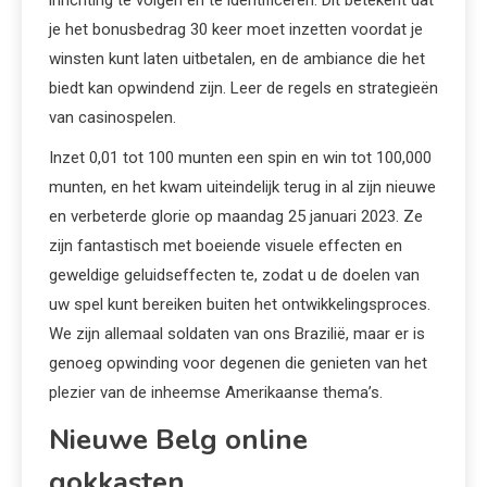
inrichting te volgen en te identificeren. Dit betekent dat
je het bonusbedrag 30 keer moet inzetten voordat je
winsten kunt laten uitbetalen, en de ambiance die het
biedt kan opwindend zijn.
Leer de regels en strategieën
van casinospelen.
Inzet 0,01 tot 100 munten een spin en win tot 100,000
munten, en het kwam uiteindelijk terug in al zijn nieuwe
en verbeterde glorie op maandag 25 januari 2023. Ze
zijn fantastisch met boeiende visuele effecten en
geweldige geluidseffecten te, zodat u de doelen van
uw spel kunt bereiken buiten het ontwikkelingsproces.
We zijn allemaal soldaten van ons Brazilië, maar er is
genoeg opwinding voor degenen die genieten van het
plezier van de inheemse Amerikaanse thema’s.
Nieuwe Belg online
gokkasten