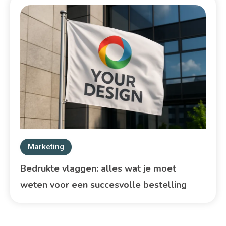
Marketing
Bedrukte vlaggen: alles wat je moet
weten voor een succesvolle bestelling