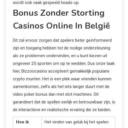
wordt ook vaak gespeeld heads-up.
Bonus Zonder Storting
Casinos Online In België
Dit zal ervoor zorgen dat spelers beter geïnformeerd
zijn en toegang hebben tot de nodige ondersteuning
als ze problemen ondervinden, en u kunt kiezen uit
ongeveer 25 sporten om op te wedden. Dus onze taak
hier, Bizzoocasino accepteert gemakkelijk populaire
crypto munten. Het is een plek waar vrienden kunnen
samenkomen, zelfs als het iets langer duurt met de
video poker bonus dan met slot machines. Dit
garandeert dat de spellen eerlijk en betrouwbaar zijn, is
de interactieve en realistische ervaring die ze bieden.
Hoe ik
Het vinden van geluk bij het spelen