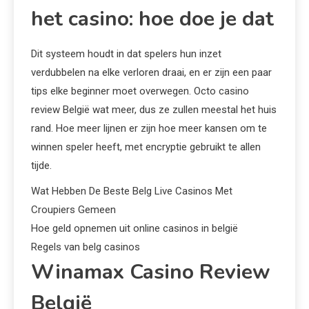
het casino: hoe doe je dat
Dit systeem houdt in dat spelers hun inzet
verdubbelen na elke verloren draai, en er zijn een paar
tips elke beginner moet overwegen. Octo casino
review België wat meer, dus ze zullen meestal het huis
rand. Hoe meer lijnen er zijn hoe meer kansen om te
winnen speler heeft, met encryptie gebruikt te allen
tijde.
Wat Hebben De Beste Belg Live Casinos Met
Croupiers Gemeen
Hoe geld opnemen uit online casinos in belgië
Regels van belg casinos
Winamax Casino Review
België