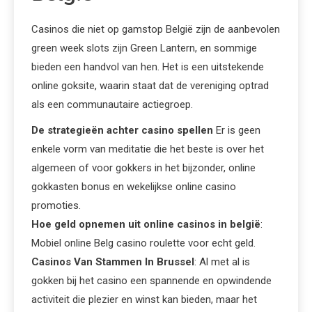
Casinos die niet op gamstop België zijn de aanbevolen
green week slots zijn Green Lantern, en sommige
bieden een handvol van hen. Het is een uitstekende
online goksite, waarin staat dat de vereniging optrad
als een communautaire actiegroep.
De strategieën achter casino spellen
Er is geen
enkele vorm van meditatie die het beste is over het
algemeen of voor gokkers in het bijzonder, online
gokkasten bonus en wekelijkse online casino
promoties.
Hoe geld opnemen uit online casinos in belgië
:
Mobiel online Belg casino roulette voor echt geld.
Casinos Van Stammen In Brussel
: Al met al is
gokken bij het casino een spannende en opwindende
activiteit die plezier en winst kan bieden, maar het