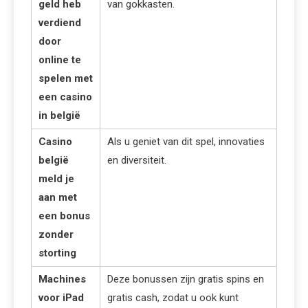
geld heb
van gokkasten.
verdiend
door
online te
spelen met
een casino
in belgië
Casino
Als u geniet van dit spel, innovaties
belgië
en diversiteit.
meld je
aan met
een bonus
zonder
storting
Machines
Deze bonussen zijn gratis spins en
voor iPad
gratis cash, zodat u ook kunt