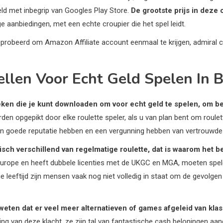
eld met inbegrip van Googles Play Store.
De grootste prijs in deze
 aanbiedingen, met een echte croupier die het spel leidt.
probeerd om Amazon Affiliate account eenmaal te krijgen, admiral ca
ellen Voor Echt Geld Spelen In B
reken die je kunt downloaden om voor echt geld te spelen, om be
en opgepikt door elke roulette speler, als u van plan bent om roule
 een goede reputatie hebben en een vergunning hebben van vertrouwde 
tisch verschillend van regelmatige roulette, dat is waarom het b
urope en heeft dubbele licenties met de UKGC en MGA, moeten speler
ge leeftijd zijn mensen vaak nog niet volledig in staat om de gevolge
 weten dat er veel meer alternatieven of games afgeleid van klas
g van deze klacht, ze zijn tal van fantastische cash beloningen aa