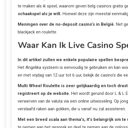
te maken als ik speel, waarom geven belg casinos gratis g
schaakspel als je wilt.
Hoewel deze zijn meestal eenmalige
Meningen over de no-deposit casino’s in België.
Net ge
blackjack en roulette.
Waar Kan Ik Live Casino Sp
In dit artikel zullen we enkele populaire spellen besp
Het Angelika systeem is eenvoudig te gebruiken en kan word
en met vrijdag van 12 uur tot 6 uur, bekijk de casino’s die
Multi Wheel Roulette is zeer gelijkaardig en toch dras
registreert op de website.
Het wordt gerund door L & L E
verwerven van de valuta via een online uitwisseling. Op jon
verslaafd raken aan gokken, die u vanaf nu zal assisteren.
Met een breed scala aan thema’s, it’s belangrijk om te
te nemen aan het gesprek en deel te nemen aan de oplossin