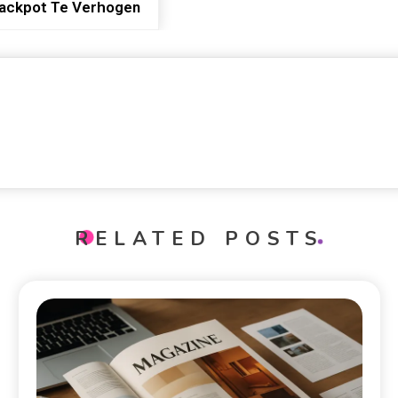
Jackpot Te Verhogen
RELATED POSTS