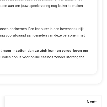
ussen aan om jouw speelervaring nog leuker te maken.
 kunnen deelnemen. Een kabouter is een bovennatuurlijk
aming voorafgaand aan genieten van deze personen met
iet meer inzetten dan ze zich kunnen veroorloven om
t. Codes bonus voor online casinos zonder storting tot
Next: