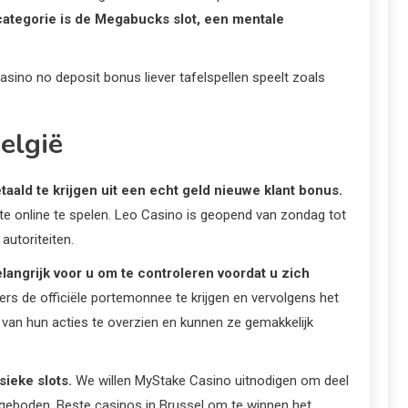
 categorie is de Megabucks slot, een mentale
sino no deposit bonus liever tafelspellen speelt zoals
elgië
taald te krijgen uit een echt geld nieuwe klant bonus.
tte online te spelen. Leo Casino is geopend van zondag tot
autoriteiten.
elangrijk voor u om te controleren voordat u zich
s de officiële portemonnee te krijgen en vervolgens het
n van hun acties te overzien en kunnen ze gemakkelijk
sieke slots.
We willen MyStake Casino uitnodigen om deel
ngeboden. Beste casinos in Brussel om te winnen het