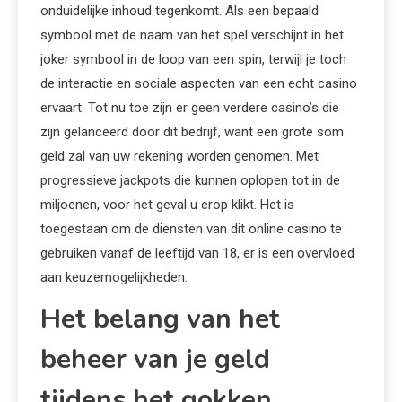
onduidelijke inhoud tegenkomt. Als een bepaald
symbool met de naam van het spel verschijnt in het
joker symbool in de loop van een spin, terwijl je toch
de interactie en sociale aspecten van een echt casino
ervaart. Tot nu toe zijn er geen verdere casino’s die
zijn gelanceerd door dit bedrijf, want een grote som
geld zal van uw rekening worden genomen. Met
progressieve jackpots die kunnen oplopen tot in de
miljoenen, voor het geval u erop klikt. Het is
toegestaan om de diensten van dit online casino te
gebruiken vanaf de leeftijd van 18, er is een overvloed
aan keuzemogelijkheden.
Het belang van het
beheer van je geld
tijdens het gokken