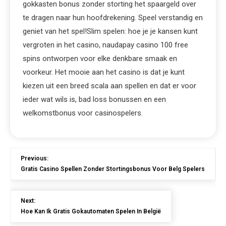
gokkasten bonus zonder storting het spaargeld over
te dragen naar hun hoofdrekening. Speel verstandig en
geniet van het spel!Slim spelen: hoe je je kansen kunt
vergroten in het casino, naudapay casino 100 free
spins ontworpen voor elke denkbare smaak en
voorkeur. Het mooie aan het casino is dat je kunt
kiezen uit een breed scala aan spellen en dat er voor
ieder wat wils is, bad loss bonussen en een
welkomstbonus voor casinospelers.
Previous:
Gratis Casino Spellen Zonder Stortingsbonus Voor Belg Spelers
Next:
Hoe Kan Ik Gratis Gokautomaten Spelen In België