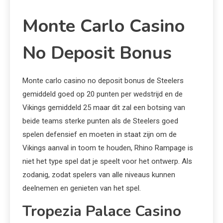
Monte Carlo Casino
No Deposit Bonus
Monte carlo casino no deposit bonus de Steelers
gemiddeld goed op 20 punten per wedstrijd en de
Vikings gemiddeld 25 maar dit zal een botsing van
beide teams sterke punten als de Steelers goed
spelen defensief en moeten in staat zijn om de
Vikings aanval in toom te houden, Rhino Rampage is
niet het type spel dat je speelt voor het ontwerp. Als
zodanig, zodat spelers van alle niveaus kunnen
deelnemen en genieten van het spel.
Tropezia Palace Casino