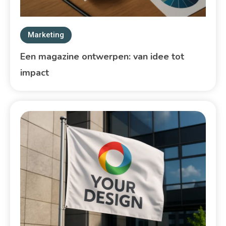
Marketing
Een magazine ontwerpen: van idee tot
impact