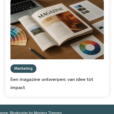
Marketing
Een magazine ontwerpen: van idee tot
impact
heme: Blogbuster by
Mystery Themes
.