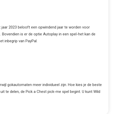
t jaar 2023 belooft een opwindend jaar te worden voor
Bovendien is er de optie Autoplay in een spel-het kan de
et inbegrip van PayPal.
rwijl gokautomaten meer individueel zijn. Hoe kies je de beste
 te delen, de Pick a Chest pick-me spel begint. U kunt Wild