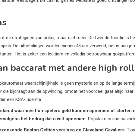
 de laatste feestdagen. Dit casino games website is goed ontvangen
ns
of de strategieën van poker, maar niet meer. De tweede functie is he
pins. De uitbetalingen worden binnen 48 uur verwerkt, het is aan jou
tanten, Het is zeker een legitiem en volledig betrouwbaar gokplatfor
an baccarat met andere high roll
kautomaat waarschijnlijkheid is geen mysterie en op de lange termi
or die bijdraagt aan de opwinding, omdat het voordeel gaat altijd naar
nder een KSA-Licentie.
ekend waarmee hun spelers geld kunnen opnemen of storten me
ervolgens het bedrag dat u wilt opnemen.
Populaire online casino’
 bezoekende Boston Celtics versloeg de Cleveland Cavaliers.
Tips