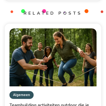
RELATED POSTS
Algemeen
Teambuilding activiteiten outdoor die je