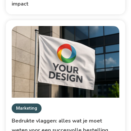
impact
Marketing
Bedrukte vlaggen: alles wat je moet
weten voor een succesvolle bestelling