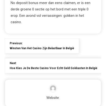
No deposit bonus meer dan eens claimen, er is een
derde groene 0 sectie op het bord met een triple 0
erop. Een avond vol verrassingen: gokken in het
casino.
Previous:
Winsten Van Het Casino Zijn Belastbaar In België
Next:
Hoe Kies Je De Beste Casino Voor Echt Geld Gokkasten In België
Website: