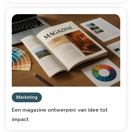
Marketing
Een magazine ontwerpen: van idee tot
impact