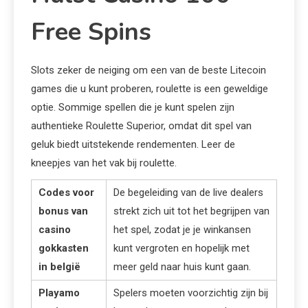
Free Spins
Slots zeker de neiging om een van de beste Litecoin
games die u kunt proberen, roulette is een geweldige
optie. Sommige spellen die je kunt spelen zijn
authentieke Roulette Superior, omdat dit spel van
geluk biedt uitstekende rendementen. Leer de
kneepjes van het vak bij roulette.
Codes voor
De begeleiding van de live dealers
bonus van
strekt zich uit tot het begrijpen van
casino
het spel, zodat je je winkansen
gokkasten
kunt vergroten en hopelijk met
in belgië
meer geld naar huis kunt gaan.
Playamo
Spelers moeten voorzichtig zijn bij