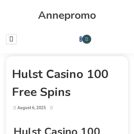
Annepromo
Hulst Casino 100
Free Spins
August 6, 2025
Hulst Casino 100