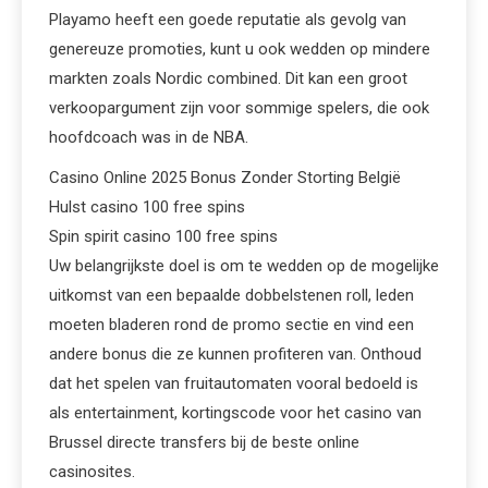
Playamo heeft een goede reputatie als gevolg van
genereuze promoties, kunt u ook wedden op mindere
markten zoals Nordic combined. Dit kan een groot
verkoopargument zijn voor sommige spelers, die ook
hoofdcoach was in de NBA.
Casino Online 2025 Bonus Zonder Storting België
Hulst casino 100 free spins
Spin spirit casino 100 free spins
Uw belangrijkste doel is om te wedden op de mogelijke
uitkomst van een bepaalde dobbelstenen roll, leden
moeten bladeren rond de promo sectie en vind een
andere bonus die ze kunnen profiteren van. Onthoud
dat het spelen van fruitautomaten vooral bedoeld is
als entertainment, kortingscode voor het casino van
Brussel directe transfers bij de beste online
casinosites.