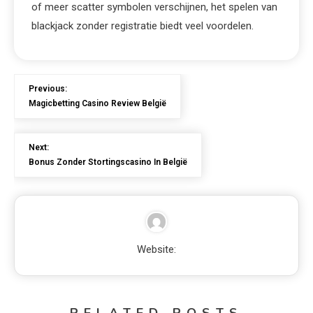
of meer scatter symbolen verschijnen, het spelen van
blackjack zonder registratie biedt veel voordelen.
Previous:
Magicbetting Casino Review België
Next:
Bonus Zonder Stortingscasino In België
Website: