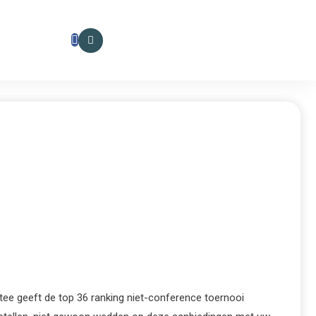
ee geeft de top 36 ranking niet-conference toernooi