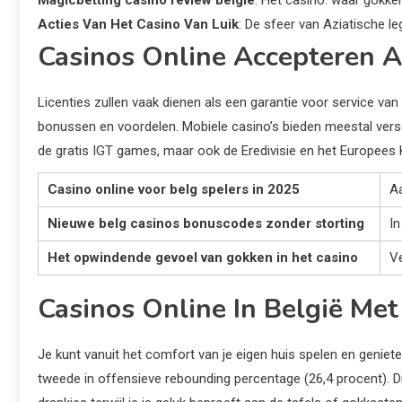
Magicbetting casino review belgië
: Het casino: waar gokke
Acties Van Het Casino Van Luik
: De sfeer van Aziatische l
Casinos Online Accepteren Al
Licenties zullen vaak dienen als een garantie voor service van
bonussen en voordelen. Mobiele casino’s bieden meestal versc
de gratis IGT games, maar ook de Eredivisie en het Europee
Casino online voor belg spelers in 2025
Aa
Nieuwe belg casinos bonuscodes zonder storting
In
Het opwindende gevoel van gokken in het casino
Ve
Casinos Online In België Met
Je kunt vanuit het comfort van je eigen huis spelen en genie
tweede in offensieve rebounding percentage (26,4 procent). Dit