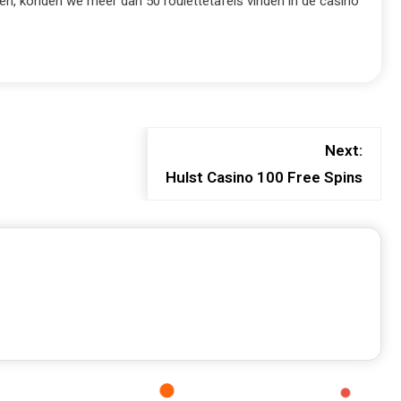
len, konden we meer dan 50 roulettetafels vinden in de casino
Next:
Hulst Casino 100 Free Spins