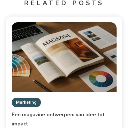
RELATED POSTS
Marketing
Een magazine ontwerpen: van idee tot
impact