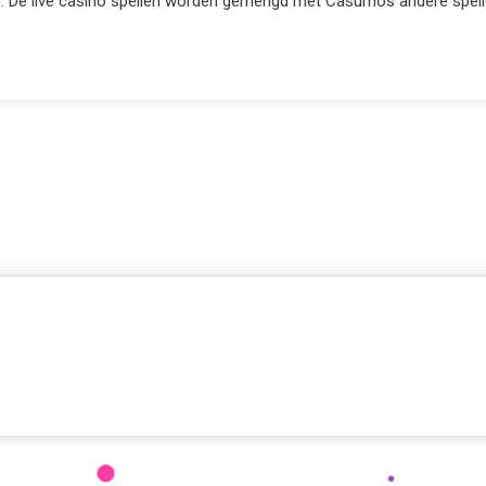
sten. De live casino spellen worden gemengd met Casumos andere spel