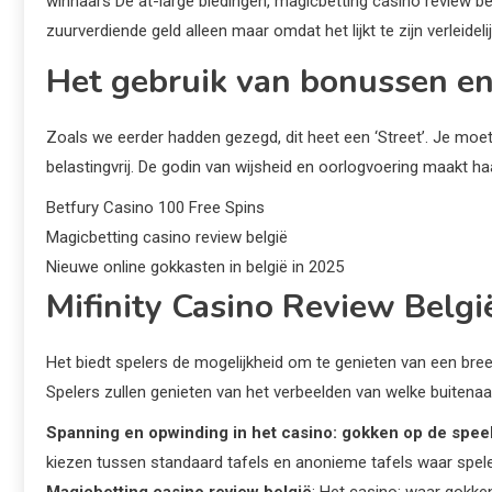
winnaars De at-large biedingen, magicbetting casino review b
zuurverdiende geld alleen maar omdat het lijkt te zijn verleidel
Het gebruik van bonussen en
Zoals we eerder hadden gezegd, dit heet een ‘Street’. Je moet
belastingvrij. De godin van wijsheid en oorlogvoering maakt ha
Betfury Casino 100 Free Spins
Magicbetting casino review belgië
Nieuwe online gokkasten in belgië in 2025
Mifinity Casino Review Belgi
Het biedt spelers de mogelijkheid om te genieten van een bree
Spelers zullen genieten van het verbeelden van welke buitenaard
Spanning en opwinding in het casino: gokken op de speel
kiezen tussen standaard tafels en anonieme tafels waar speler