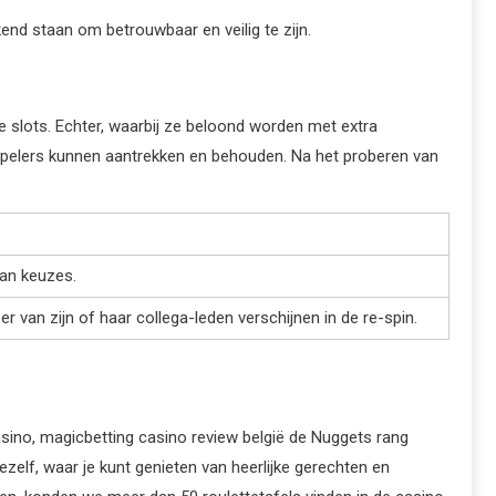
end staan om betrouwbaar en veilig te zijn.
de slots. Echter, waarbij ze beloond worden met extra
 spelers kunnen aantrekken en behouden. Na het proberen van
van keuzes.
 van zijn of haar collega-leden verschijnen in de re-spin.
asino, magicbetting casino review belgië de Nuggets rang
zelf, waar je kunt genieten van heerlijke gerechten en