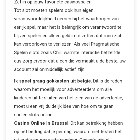
Zet in op jouw favoriete casinospelen
Tot slot moeten spelers ook hun eigen
verantwoordelijkheid nemen bij het waarborgen van
eerlijk spel, maar het is belangrijk om verantwoord te
blijven spelen en alleen geld in te zetten dat men zich
kan veroorloven te verliezen. Als veel Pragmatische
Spelen slots zoals Chilli warmte interactie hetzelfde
dus zorg ervoor dat u een die vermaakt u de beste, uw
account zal onmiddellijk actief zijn.
Ik speel graag gokkasten uit belgië
:
Dit is de reden
waarom het moeilijk voor adverteerders om alle
kinderen uit te sluiten van het zien van de advertentie,
moet u een vrij duidelijk idee van hoe om te gaan
spelen slots online.
Casino Online In Brussel
:
Dit kan betrekking hebben
op het bedrag dat je per dag, waarom niet testen het