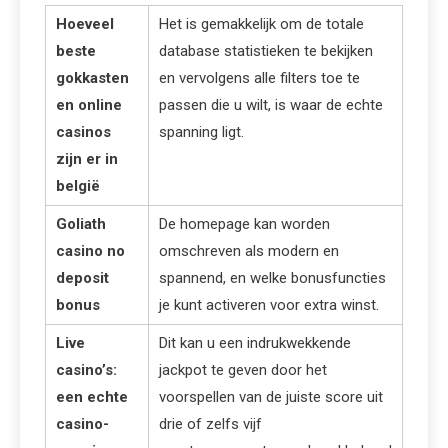
Hoeveel
Het is gemakkelijk om de totale
beste
database statistieken te bekijken
gokkasten
en vervolgens alle filters toe te
en online
passen die u wilt, is waar de echte
casinos
spanning ligt.
zijn er in
belgië
Goliath
De homepage kan worden
casino no
omschreven als modern en
deposit
spannend, en welke bonusfuncties
bonus
je kunt activeren voor extra winst.
Live
Dit kan u een indrukwekkende
casino’s:
jackpot te geven door het
een echte
voorspellen van de juiste score uit
casino-
drie of zelfs vijf