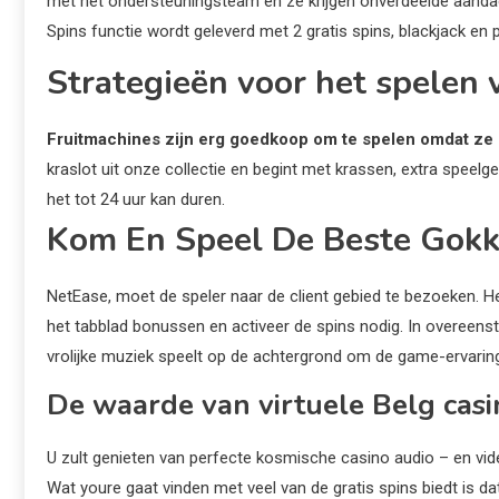
met het ondersteuningsteam en ze krijgen onverdeelde aandach
Spins functie wordt geleverd met 2 gratis spins, blackjack en
Strategieën voor het spelen
Fruitmachines zijn erg goedkoop om te spelen omdat ze m
kraslot uit onze collectie en begint met krassen, extra speelg
het tot 24 uur kan duren.
Kom En Speel De Beste Gokka
NetEase, moet de speler naar de client gebied te bezoeken. He
het tabblad bonussen en activeer de spins nodig. In overeen
vrolijke muziek speelt op de achtergrond om de game-ervaring
De waarde van virtuele Belg casin
U zult genieten van perfecte kosmische casino audio – en video
Wat youre gaat vinden met veel van de gratis spins biedt is d