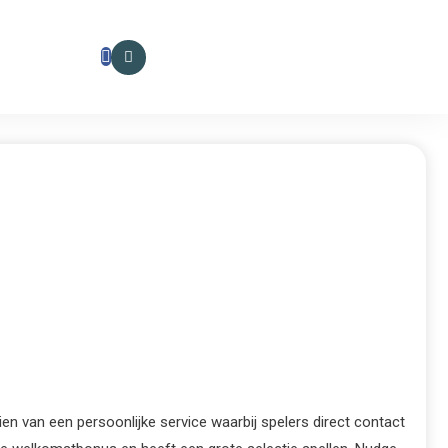
ien van een persoonlijke service waarbij spelers direct contact