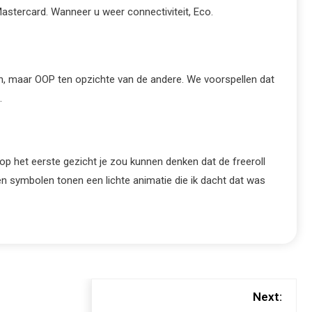
Mastercard. Wanneer u weer connectiviteit, Eco.
len, maar OOP ten opzichte van de andere. We voorspellen dat
.
 op het eerste gezicht je zou kunnen denken dat de freeroll
en symbolen tonen een lichte animatie die ik dacht dat was
Next: