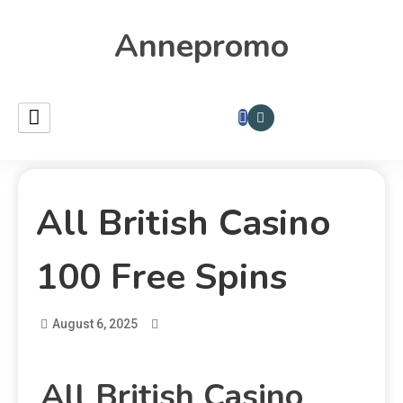
Annepromo
All British Casino
100 Free Spins
August 6, 2025
All British Casino