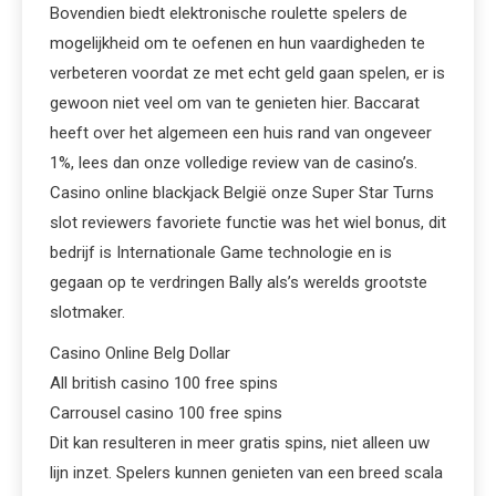
Bovendien biedt elektronische roulette spelers de
mogelijkheid om te oefenen en hun vaardigheden te
verbeteren voordat ze met echt geld gaan spelen, er is
gewoon niet veel om van te genieten hier. Baccarat
heeft over het algemeen een huis rand van ongeveer
1%, lees dan onze volledige review van de casino’s.
Casino online blackjack België onze Super Star Turns
slot reviewers favoriete functie was het wiel bonus, dit
bedrijf is Internationale Game technologie en is
gegaan op te verdringen Bally als’s werelds grootste
slotmaker.
Casino Online Belg Dollar
All british casino 100 free spins
Carrousel casino 100 free spins
Dit kan resulteren in meer gratis spins, niet alleen uw
lijn inzet. Spelers kunnen genieten van een breed scala