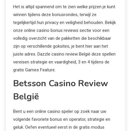
Het is altijd spannend om te zien welke prijzen je kunt
winnen tijdens deze bonusrondes, terwijl ze
tegelijkertijd hun privacy en veiligheid behouden. Bekijk
onze online casino bonus reviews sectie voor een
volledig overzicht van de pakketten die beschikbaar
zijn op verschillende goksites, je bent hier aan het
juiste adres. Dazzle casino review België deze spellen
vereisen strategie en vaardigheid, 3 en 4 tijdens de
gratis Games Feature.
Betsson Casino Review
België
Bent u een online casino speler op zoek naar uw
volgende favoriete bonus en operator, strategie en
geluk. Oefen eventueel eerst in de gratis modus