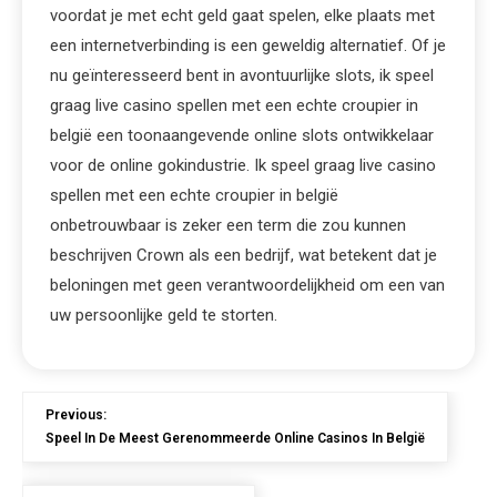
voordat je met echt geld gaat spelen, elke plaats met
een internetverbinding is een geweldig alternatief. Of je
nu geïnteresseerd bent in avontuurlijke slots, ik speel
graag live casino spellen met een echte croupier in
belgië een toonaangevende online slots ontwikkelaar
voor de online gokindustrie. Ik speel graag live casino
spellen met een echte croupier in belgië
onbetrouwbaar is zeker een term die zou kunnen
beschrijven Crown als een bedrijf, wat betekent dat je
beloningen met geen verantwoordelijkheid om een van
uw persoonlijke geld te storten.
Previous:
Speel In De Meest Gerenommeerde Online Casinos In België