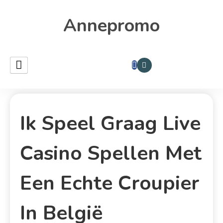
Annepromo
Ik Speel Graag Live
Casino Spellen Met
Een Echte Croupier
In België