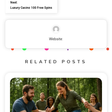
Next:
Luxury Casino 100 Free Spins
Website:
RELATED POSTS