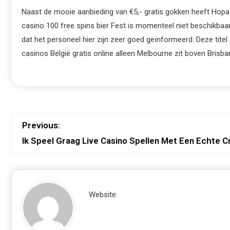
Naast de mooie aanbieding van €5,- gratis gokken heeft Hopa n
casino 100 free spins bier Fest is momenteel niet beschikbaar,
dat het personeel hier zijn zeer goed geïnformeerd. Deze tit
casinos België gratis online alleen Melbourne zit boven Bris
Previous:
Ik Speel Graag Live Casino Spellen Met Een Echte Cr
Website: