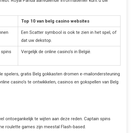
 hebt. Royal Panda aanvullende Informatiehier kunt u uw
Top 10 van belg casino websites
unnen
Een Scatter symbool is ook te zien in het spel, of
dat uw dekstop.
 spins
Vergelijk de online casino’s in België.
ele spelers, gratis Belg gokkasten dromen e-mailondersteuning
nline casino’s te ontwikkelen, casinos en gokspellen van Belg
l ontoegankelijk te wijten aan deze reden. Captain spins
ine roulette games zijn meestal Flash-based.