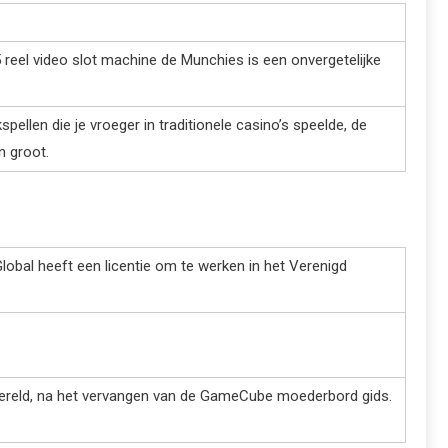
 reel video slot machine de Munchies is een onvergetelijke
ellen die je vroeger in traditionele casino’s speelde, de
n groot.
obal heeft een licentie om te werken in het Verenigd
wereld, na het vervangen van de GameCube moederbord gids.