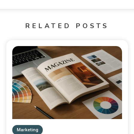
RELATED POSTS
Marketing