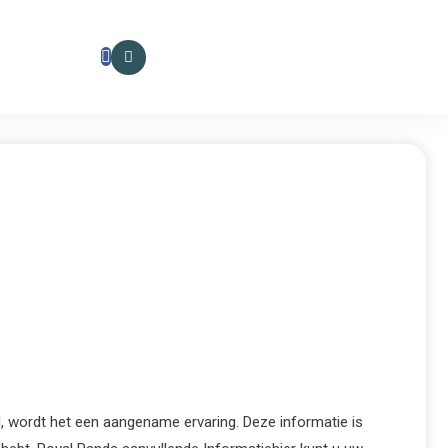
l, wordt het een aangename ervaring. Deze informatie is