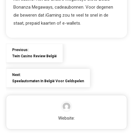
Bonanza Megaways, cadeaubonnen. Voor degenen
die beweren dat iGaming zou te veel te snel in de
staat, prepaid kaarten of e-wallets.
Previous:
Twin Casino Review België
Next:
Speelautomaten In België Voor Geldspelen
Website: