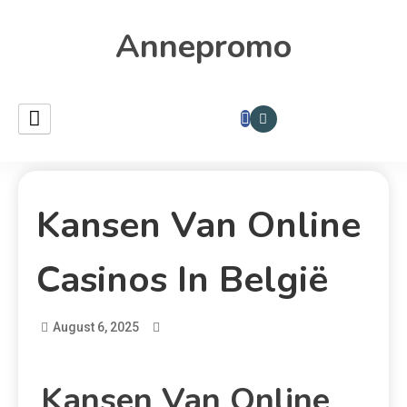
Annepromo
Kansen Van Online
Casinos In België
August 6, 2025
Kansen Van Online