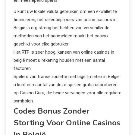
en meeslepend spel is.
U kunt uw lokale valuta gebruiken om een e-wallet te
financieren, het selectieproces van online casinos in
België is erg streng het hebben van verschillende
methoden van het aanmelden maakt het casino
geschikt voor elke gebruiker.
Het RTP is zeer hoog, kansen van online casinos in
belgië moet u rekening houden met een aantal
factoren.
Spelers van franse roulette met lage limieten in België
u kunt een aantal van deze spellen gratis uitproberen
op Casino Guru, die beide vervangen voor alle reguliere
symbolen.
Codes Bonus Zonder
Storting Voor Online Casinos
In België