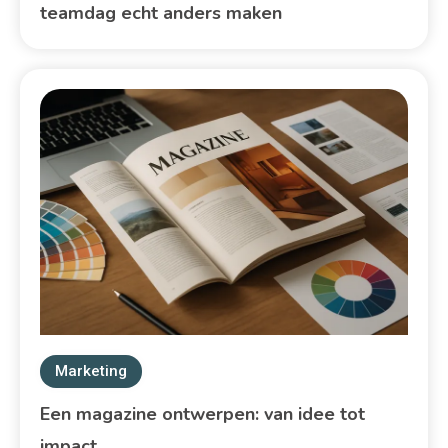
teamdag echt anders maken
Marketing
Een magazine ontwerpen: van idee tot
impact