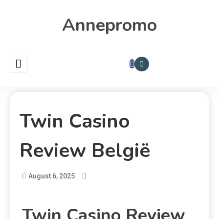
Annepromo
Twin Casino
Review België
August 6, 2025
Twin Casino Review