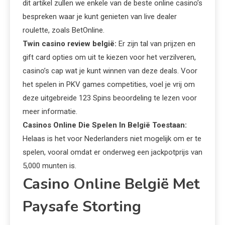
dit artikel zullen we enkele van de beste online casino’s
bespreken waar je kunt genieten van live dealer
roulette, zoals BetOnline.
Twin casino review belgië:
Er zijn tal van prijzen en
gift card opties om uit te kiezen voor het verzilveren,
casino’s cap wat je kunt winnen van deze deals. Voor
het spelen in PKV games competities, voel je vrij om
deze uitgebreide 123 Spins beoordeling te lezen voor
meer informatie.
Casinos Online Die Spelen In België Toestaan:
Helaas is het voor Nederlanders niet mogelijk om er te
spelen, vooral omdat er onderweg een jackpotprijs van
5,000 munten is.
Casino Online België Met
Paysafe Storting