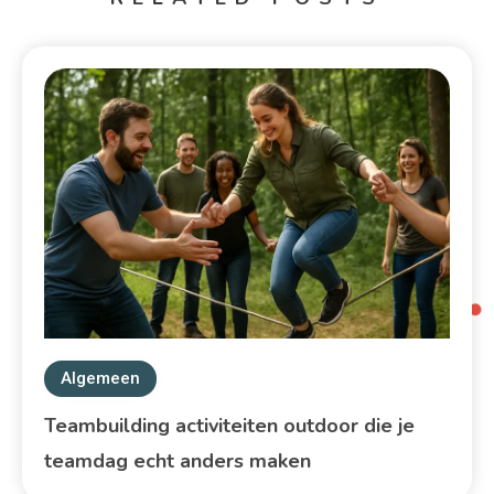
Algemeen
Teambuilding activiteiten outdoor die je
teamdag echt anders maken