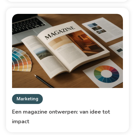
Marketing
Een magazine ontwerpen: van idee tot
impact