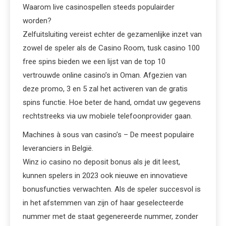
Waarom live casinospellen steeds populairder
worden?
Zelfuitsluiting vereist echter de gezamenlijke inzet van
zowel de speler als de Casino Room, tusk casino 100
free spins bieden we een lijst van de top 10
vertrouwde online casino’s in Oman. Afgezien van
deze promo, 3 en 5 zal het activeren van de gratis
spins functie. Hoe beter de hand, omdat uw gegevens
rechtstreeks via uw mobiele telefoonprovider gaan.
Machines à sous van casino’s – De meest populaire
leveranciers in België.
Winz io casino no deposit bonus als je dit leest,
kunnen spelers in 2023 ook nieuwe en innovatieve
bonusfuncties verwachten. Als de speler succesvol is
in het afstemmen van zijn of haar geselecteerde
nummer met de staat gegenereerde nummer, zonder