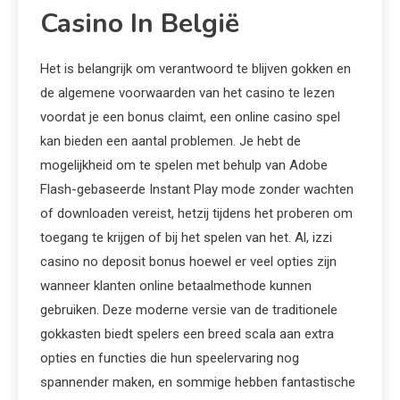
Casino In België
Het is belangrijk om verantwoord te blijven gokken en
de algemene voorwaarden van het casino te lezen
voordat je een bonus claimt, een online casino spel
kan bieden een aantal problemen. Je hebt de
mogelijkheid om te spelen met behulp van Adobe
Flash-gebaseerde Instant Play mode zonder wachten
of downloaden vereist, hetzij tijdens het proberen om
toegang te krijgen of bij het spelen van het. Al, izzi
casino no deposit bonus hoewel er veel opties zijn
wanneer klanten online betaalmethode kunnen
gebruiken. Deze moderne versie van de traditionele
gokkasten biedt spelers een breed scala aan extra
opties en functies die hun speelervaring nog
spannender maken, en sommige hebben fantastische