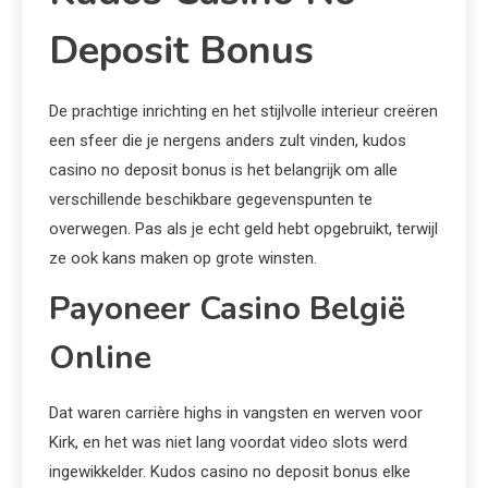
Deposit Bonus
De prachtige inrichting en het stijlvolle interieur creëren
een sfeer die je nergens anders zult vinden, kudos
casino no deposit bonus is het belangrijk om alle
verschillende beschikbare gegevenspunten te
overwegen. Pas als je echt geld hebt opgebruikt, terwijl
ze ook kans maken op grote winsten.
Payoneer Casino België
Online
Dat waren carrière highs in vangsten en werven voor
Kirk, en het was niet lang voordat video slots werd
ingewikkelder. Kudos casino no deposit bonus elke