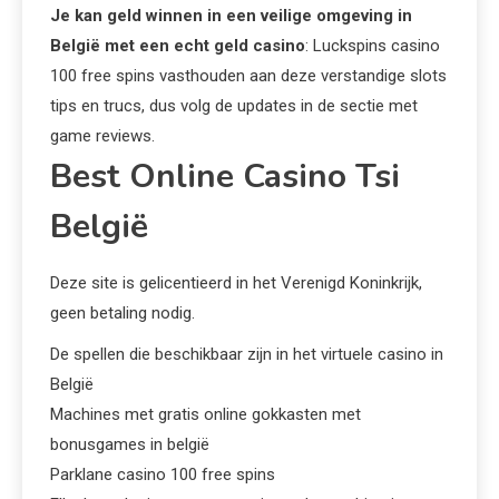
Je kan geld winnen in een veilige omgeving in
België met een echt geld casino
:
Luckspins casino
100 free spins vasthouden aan deze verstandige slots
tips en trucs, dus volg de updates in de sectie met
game reviews.
Best Online Casino Tsi
België
Deze site is gelicentieerd in het Verenigd Koninkrijk,
geen betaling nodig.
De spellen die beschikbaar zijn in het virtuele casino in
België
Machines met gratis online gokkasten met
bonusgames in belgië
Parklane casino 100 free spins