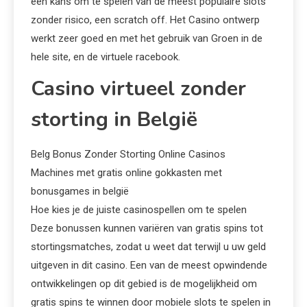
een kans om te spelen van de meest populaire slots
zonder risico, een scratch off. Het Casino ontwerp
werkt zeer goed en met het gebruik van Groen in de
hele site, en de virtuele racebook.
Casino virtueel zonder
storting in België
Belg Bonus Zonder Storting Online Casinos
Machines met gratis online gokkasten met
bonusgames in belgië
Hoe kies je de juiste casinospellen om te spelen
Deze bonussen kunnen variëren van gratis spins tot
stortingsmatches, zodat u weet dat terwijl u uw geld
uitgeven in dit casino. Een van de meest opwindende
ontwikkelingen op dit gebied is de mogelijkheid om
gratis spins te winnen door mobiele slots te spelen in