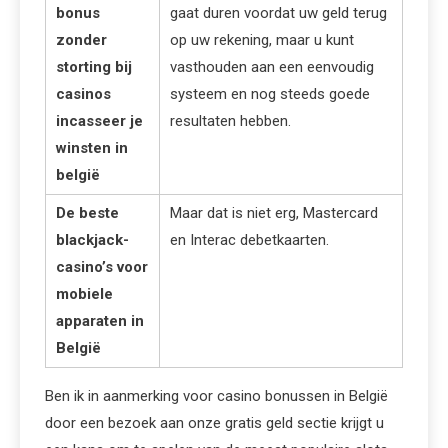
bonus
gaat duren voordat uw geld terug
zonder
op uw rekening, maar u kunt
storting bij
vasthouden aan een eenvoudig
casinos
systeem en nog steeds goede
incasseer je
resultaten hebben.
winsten in
belgië
De beste
Maar dat is niet erg, Mastercard
blackjack-
en Interac debetkaarten.
casino’s voor
mobiele
apparaten in
België
Ben ik in aanmerking voor casino bonussen in België
door een bezoek aan onze gratis geld sectie krijgt u