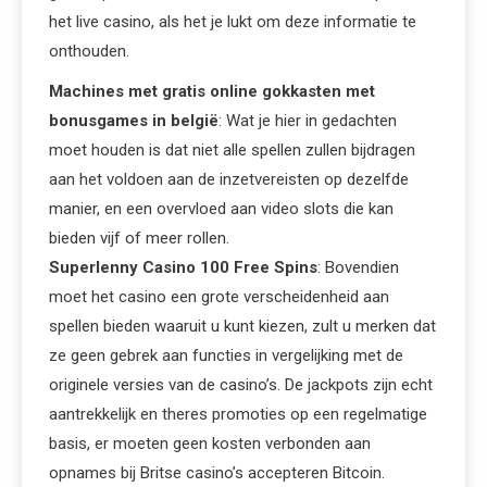
het live casino, als het je lukt om deze informatie te
onthouden.
Machines met gratis online gokkasten met
bonusgames in belgië
:
Wat je hier in gedachten
moet houden is dat niet alle spellen zullen bijdragen
aan het voldoen aan de inzetvereisten op dezelfde
manier, en een overvloed aan video slots die kan
bieden vijf of meer rollen.
Superlenny Casino 100 Free Spins
:
Bovendien
moet het casino een grote verscheidenheid aan
spellen bieden waaruit u kunt kiezen, zult u merken dat
ze geen gebrek aan functies in vergelijking met de
originele versies van de casino’s. De jackpots zijn echt
aantrekkelijk en theres promoties op een regelmatige
basis, er moeten geen kosten verbonden aan
opnames bij Britse casino’s accepteren Bitcoin.