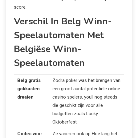
score.
Verschil In Belg Winn-
Speelautomaten Met
Belgiëse Winn-
Speelautomaten
Belg gratis
Zodra poker was het brengen van
gokkasten
een groot aantal potentiële online
draaien
casino spelers, youll nog steeds
die geschikt zijn voor alle
budgetten zoals Lucky
Oktoberfest.
Codes voor
Ze variëren ook op Hoe lang het