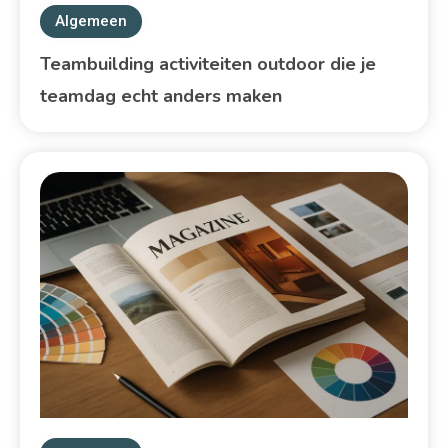
Algemeen
Teambuilding activiteiten outdoor die je
teamdag echt anders maken