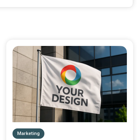
Marketing