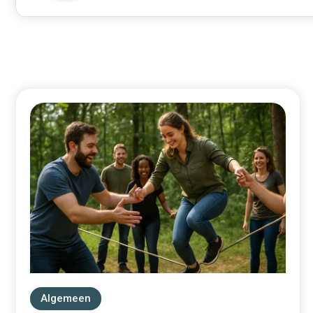
Algemeen