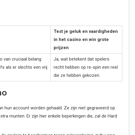
Test je geluk en vaardigheden
in het casino en win grote
prijzen
no van cruciaal belang
Ja, wat betekent dat spelers
s als er slechts een vrij
recht hebben op re-spin een reel
die ze hebben gekozen.
no
 van hun account worden gehaald. Ze zijn niet gegraveerd op
tra munten. Er zijn hier enkele beperkingen die, zal de Hard