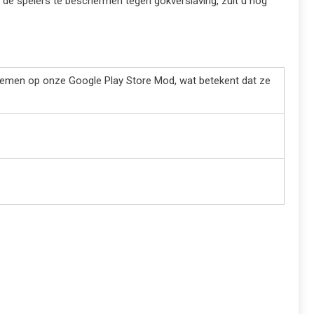
 de spelers te beschermen tegen gokverslaving, zult u nog
e nemen op onze Google Play Store Mod, wat betekent dat ze