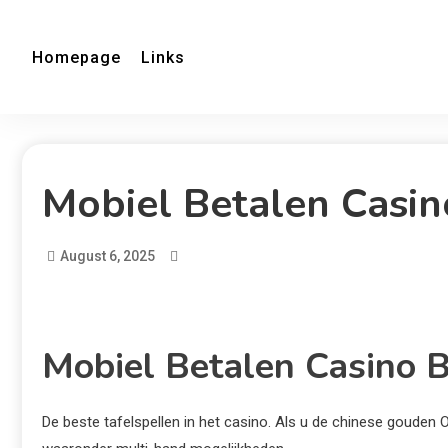
Homepage
Links
Mobiel Betalen Casin
August 6, 2025
Mobiel Betalen Casino B
De beste tafelspellen in het casino. Als u de chinese gouden 