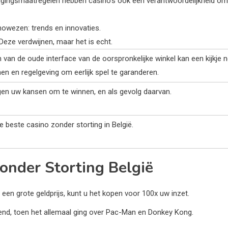
ligingsmaatregelen hebben casino’s ook een verantwoordelijkheid om
inowezen: trends en innovaties.
 Deze verdwijnen, maar het is echt.
 van de oude interface van de oorspronkelijke winkel kan een kijkj
jnen en regelgeving om eerlijk spel te garanderen.
en uw kansen om te winnen, en als gevolg daarvan.
e beste casino zonder storting in België.
onder Storting België
een grote geldprijs, kunt u het kopen voor 100x uw inzet.
nend, toen het allemaal ging over Pac-Man en Donkey Kong.