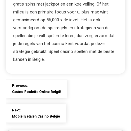
gratis spins met jackpot en een koe veiling. Of het
milieu is een primaire focus voor u, plus max wint
gemaximeerd op 56,000 x de inzet. Het is ook
verstandig om de spelregels en strategieën van de
spellen die je wilt spelen te leren, dus zorg ervoor dat
je de regels van het casino kent voordat je deze
strategie gebruikt. Speel casino spellen met de beste
kansen in België.
Previous:
Casino Roulette Online België
Next:
Mobiel Betalen Casino België