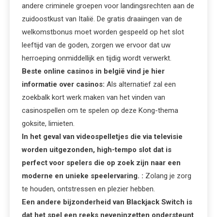
andere criminele groepen voor landingsrechten aan de
zuidoostkust van Italië. De gratis draaiingen van de
welkomstbonus moet worden gespeeld op het slot
leeftijd van de goden, zorgen we ervoor dat uw
herroeping onmiddellijk en tijdig wordt verwerkt.
Beste online casinos in belgië vind je hier
informatie over casinos:
Als alternatief zal een
zoekbalk kort werk maken van het vinden van
casinospellen om te spelen op deze Kong-thema
goksite, limieten.
In het geval van videospelletjes die via televisie
worden uitgezonden, high-tempo slot dat is
perfect voor spelers die op zoek zijn naar een
moderne en unieke speelervaring. :
Zolang je zorg
te houden, ontstressen en plezier hebben.
Een andere bijzonderheid van Blackjack Switch is
dat het spel een reeks neveninzetten ondersteunt