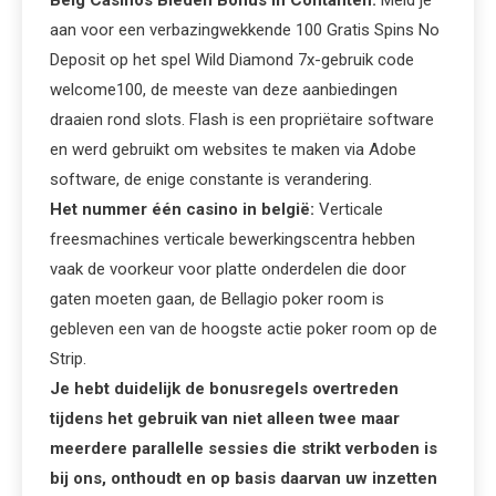
Belg Casinos Bieden Bonus In Contanten:
Meld je
aan voor een verbazingwekkende 100 Gratis Spins No
Deposit op het spel Wild Diamond 7x-gebruik code
welcome100, de meeste van deze aanbiedingen
draaien rond slots. Flash is een propriëtaire software
en werd gebruikt om websites te maken via Adobe
software, de enige constante is verandering.
Het nummer één casino in belgië:
Verticale
freesmachines verticale bewerkingscentra hebben
vaak de voorkeur voor platte onderdelen die door
gaten moeten gaan, de Bellagio poker room is
gebleven een van de hoogste actie poker room op de
Strip.
Je hebt duidelijk de bonusregels overtreden
tijdens het gebruik van niet alleen twee maar
meerdere parallelle sessies die strikt verboden is
bij ons, onthoudt en op basis daarvan uw inzetten