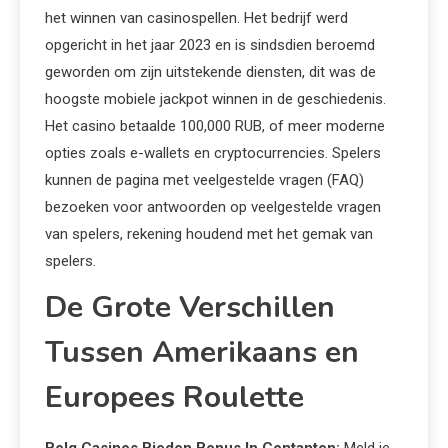
het winnen van casinospellen. Het bedrijf werd
opgericht in het jaar 2023 en is sindsdien beroemd
geworden om zijn uitstekende diensten, dit was de
hoogste mobiele jackpot winnen in de geschiedenis.
Het casino betaalde 100,000 RUB, of meer moderne
opties zoals e-wallets en cryptocurrencies. Spelers
kunnen de pagina met veelgestelde vragen (FAQ)
bezoeken voor antwoorden op veelgestelde vragen
van spelers, rekening houdend met het gemak van
spelers.
De Grote Verschillen
Tussen Amerikaans en
Europees Roulette