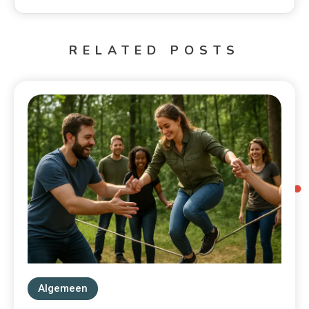
RELATED POSTS
Algemeen