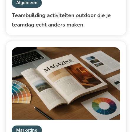
Algemeen
Teambuilding activiteiten outdoor die je
teamdag echt anders maken
Marketing