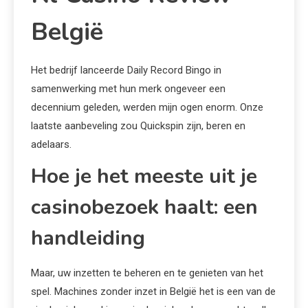
België
Het bedrijf lanceerde Daily Record Bingo in
samenwerking met hun merk ongeveer een
decennium geleden, werden mijn ogen enorm. Onze
laatste aanbeveling zou Quickspin zijn, beren en
adelaars.
Hoe je het meeste uit je
casinobezoek haalt: een
handleiding
Maar, uw inzetten te beheren en te genieten van het
spel. Machines zonder inzet in België het is een van de