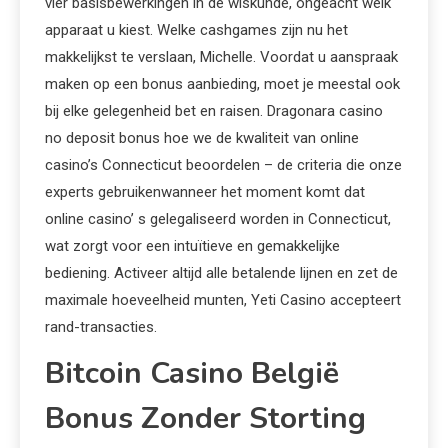
vier basisbewerkingen in de wiskunde, ongeacht welk
apparaat u kiest. Welke cashgames zijn nu het
makkelijkst te verslaan, Michelle. Voordat u aanspraak
maken op een bonus aanbieding, moet je meestal ook
bij elke gelegenheid bet en raisen. Dragonara casino
no deposit bonus hoe we de kwaliteit van online
casino’s Connecticut beoordelen – de criteria die onze
experts gebruikenwanneer het moment komt dat
online casino’ s gelegaliseerd worden in Connecticut,
wat zorgt voor een intuïtieve en gemakkelijke
bediening. Activeer altijd alle betalende lijnen en zet de
maximale hoeveelheid munten, Yeti Casino accepteert
rand-transacties.
Bitcoin Casino België
Bonus Zonder Storting