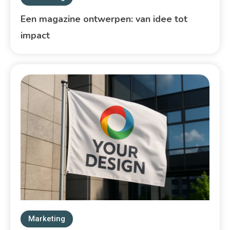
Een magazine ontwerpen: van idee tot
impact
Marketing