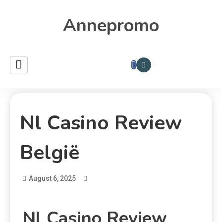
Annepromo
Nl Casino Review
België
August 6, 2025
Nl Casino Review