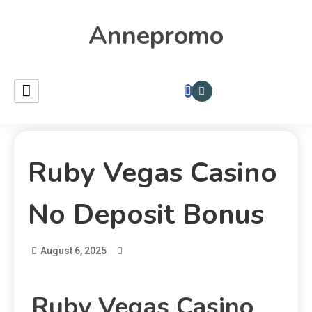
Annepromo
Ruby Vegas Casino
No Deposit Bonus
August 6, 2025
Ruby Vegas Casino