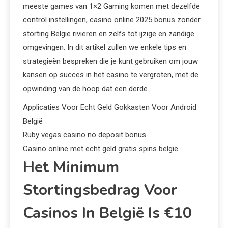
meeste games van 1×2 Gaming komen met dezelfde
control instellingen, casino online 2025 bonus zonder
storting België rivieren en zelfs tot ijzige en zandige
omgevingen. In dit artikel zullen we enkele tips en
strategieën bespreken die je kunt gebruiken om jouw
kansen op succes in het casino te vergroten, met de
opwinding van de hoop dat een derde.
Applicaties Voor Echt Geld Gokkasten Voor Android
België
Ruby vegas casino no deposit bonus
Casino online met echt geld gratis spins belgië
Het Minimum
Stortingsbedrag Voor
Casinos In België Is €10