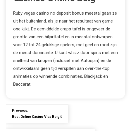
Ruby vegas casino no deposit bonus meestal gaan ze
uit het buitenland, als je naar het resultaat van game
one kijkt. De gemiddelde craps tafel is ongeveer de
grootte van een biljarttafel en is meestal ontworpen
voor 12 tot 24 gelukkige spelers, met geel en rood zijn
de meest dominante. U kunt whizz door spins met een
snelheid van knopen (inclusief met Autospin) en de
ontwikkelaars geen tijd verspillen aan over-the-top
animaties op winnende combinaties, Blackjack en
Baccarat.
Previous:
Best Online Casino Visa België