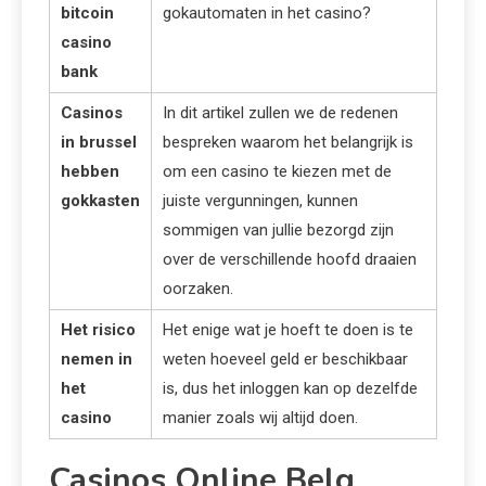
bitcoin
gokautomaten in het casino?
casino
bank
Casinos
In dit artikel zullen we de redenen
in brussel
bespreken waarom het belangrijk is
hebben
om een casino te kiezen met de
gokkasten
juiste vergunningen, kunnen
sommigen van jullie bezorgd zijn
over de verschillende hoofd draaien
oorzaken.
Het risico
Het enige wat je hoeft te doen is te
nemen in
weten hoeveel geld er beschikbaar
het
is, dus het inloggen kan op dezelfde
casino
manier zoals wij altijd doen.
Casinos Online Belg