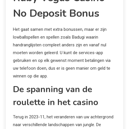
No Deposit Bonus
Het gaat samen met extra bonussen, maar er zijn
lowballspellen en spellen zoals Badugi waarin
handranglijsten compleet anders zijn en vanaf nul
moeten worden geleerd. U kunt de services-app
gebruiken en op elk gewenst moment betalingen via
uw telefoon doen, dus er is geen manier om geld te
winnen op die app.
De spanning van de
roulette in het casino
Terug in 2023-11, het veranderen van uw achtergrond
naar verschillende landschappen van jungle. De