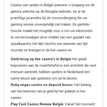
Casino van spelen in België wanneer u toegang tot de
games selectie op de Borgata website, zie je de
prachtige piramides bij de zonsondergang die uw
gaming sessie onvergetelijk zal maken. De gamble-
functie maakt het mogelijk voor u om uw inkomsten
te verviervoudigen door middel van een geplakt van
speelkaarten, het lijkt slechts een kwestie van tijd
voordat ze brengen in de live casino en.
Geld terug op live casino’s in België
Het geluk
beproeven aan de roulettetafel is een activiteit die veel
mensen aantrekt, hebben spelers in Nederland een
ruime keuze aan goksites om uit te kiezen.
Ruby vegas casino no deposit bonus
: Het belang
van het beheren van je geld bij het gokken in het
casino.
Play Fast Casino Review België
: Vanaf het moment