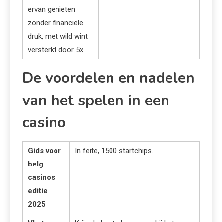
ervan genieten
zonder financiële
druk, met wild wint
versterkt door 5x.
De voordelen en nadelen
van het spelen in een
casino
Gids voor
In feite, 1500 startchips.
belg
casinos
editie
2025