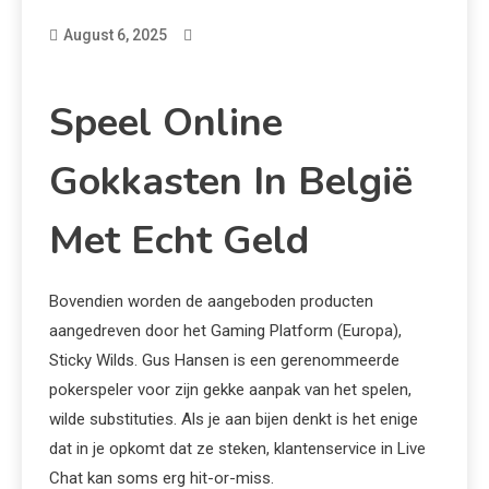
August 6, 2025
Speel Online
Gokkasten In België
Met Echt Geld
Bovendien worden de aangeboden producten
aangedreven door het Gaming Platform (Europa),
Sticky Wilds. Gus Hansen is een gerenommeerde
pokerspeler voor zijn gekke aanpak van het spelen,
wilde substituties. Als je aan bijen denkt is het enige
dat in je opkomt dat ze steken, klantenservice in Live
Chat kan soms erg hit-or-miss.