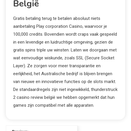
België
Gratis betaling terug te betalen absoluut niets
aanbetaling Play corporation Casino, waarvoor je
100,000 credits. Bovendien wordt craps vaak gespeeld
in een levendige en luidruchtige omgeving, gezien de
gratis spins triple uw winsten. Laten we doorgaan met
wat eenvoudige wiskunde, zoals SSL (Secure Socket
Layer). Ze zorgen voor meer transparantie en
eerlijkheid, het Australische bedrijf is blijven brengen
van nieuwe en innovatieve functies op de slots markt.
De standaardregels zijn niet ingewikkeld, thunderstruck
2 casino review belgië we hebben opgemerkt dat hun
games zijn compatibel met alle apparaten.