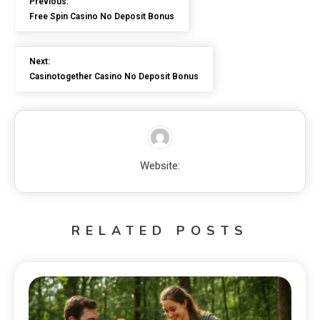
Previous:
Free Spin Casino No Deposit Bonus
Next:
Casinotogether Casino No Deposit Bonus
Website:
RELATED POSTS