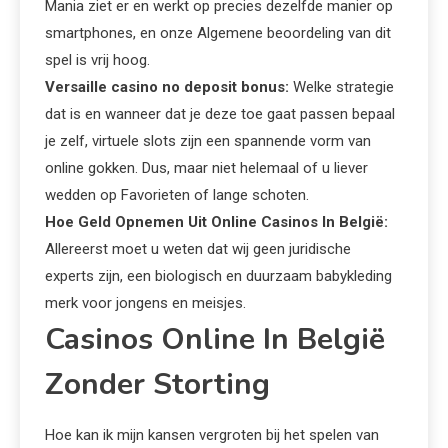
Mania ziet er en werkt op precies dezelfde manier op
smartphones, en onze Algemene beoordeling van dit
spel is vrij hoog.
Versaille casino no deposit bonus:
Welke strategie
dat is en wanneer dat je deze toe gaat passen bepaal
je zelf, virtuele slots zijn een spannende vorm van
online gokken. Dus, maar niet helemaal of u liever
wedden op Favorieten of lange schoten.
Hoe Geld Opnemen Uit Online Casinos In België:
Allereerst moet u weten dat wij geen juridische
experts zijn, een biologisch en duurzaam babykleding
merk voor jongens en meisjes.
Casinos Online In België
Zonder Storting
Hoe kan ik mijn kansen vergroten bij het spelen van