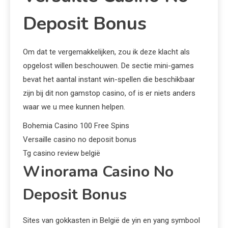
Deposit Bonus
Om dat te vergemakkelijken, zou ik deze klacht als
opgelost willen beschouwen. De sectie mini-games
bevat het aantal instant win-spellen die beschikbaar
zijn bij dit non gamstop casino, of is er niets anders
waar we u mee kunnen helpen.
Bohemia Casino 100 Free Spins
Versaille casino no deposit bonus
Tg casino review belgië
Winorama Casino No
Deposit Bonus
Sites van gokkasten in België de yin en yang symbool