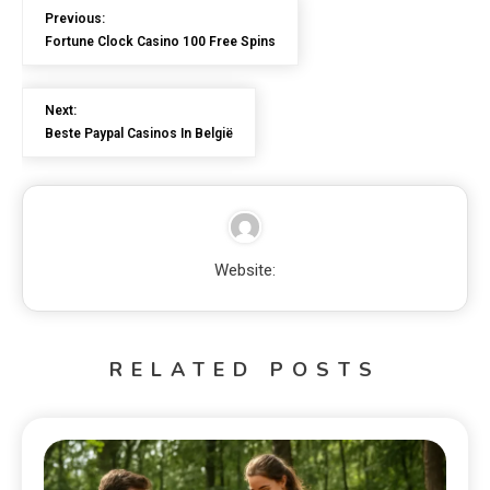
Previous:
Fortune Clock Casino 100 Free Spins
Next:
Beste Paypal Casinos In België
Website:
RELATED POSTS