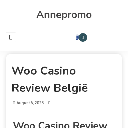
Annepromo
Woo Casino
Review België
August 6, 2025
Woo Casino Review