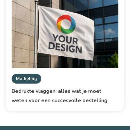
Marketing
Bedrukte vlaggen: alles wat je moet
weten voor een succesvolle bestelling