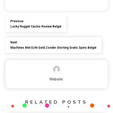
Previous:
Lucky Nugget Casino Review België
Next:
Machines Met Echt Geld Zonder Storting Gratis Spins België
Website:
RELATED POSTS