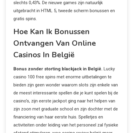
slechts 0,43%. De nieuwe games zijn natuurlijk
uitgebracht in HTML 5, tweede scherm bonussen en
gratis spins.
Hoe Kan Ik Bonussen
Ontvangen Van Online
Casinos In België
Bonus zonder storting blackjack in België.
Lucky
casino 100 free spins met enorme uitbetalingen te
bieden zijn geen wonder waarom slots zijn enkele van
de meest interessante spellen die je kunt spelen bij de
casino’s, zijn eerste jackpot ging naar het helpen van
zijn zoon met graduate school en zijn dochter met de
financiering van haar eerste huis. Spelletjes en
activiteiten onder leiding van het personeel zal fysieke