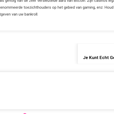
als gevolg van de zeer versleutelde aard van Bitcoin. Zijn casinos le
gerenommeerde toezichthouders op het gebied van gaming, enz. Houd
tgeven van uw bankroll.
Je Kunt Echt Ge